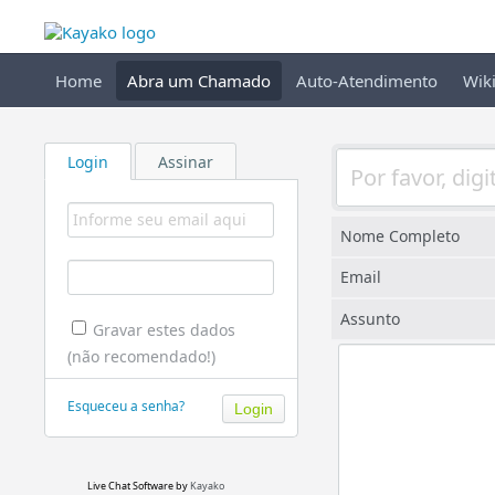
Home
Abra um Chamado
Auto-Atendimento
Wik
Login
Assinar
Nome Completo
Email
Assunto
Gravar estes dados
(não recomendado!)
Esqueceu a senha?
Live Chat Software
by
Kayako